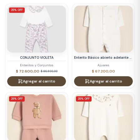
25% OFF
CONJUNTO VIOLETA
Enterito Básico abierto adelante Pima Basic Articulo: 46509C
Enteritos y Conjuntos
Ajuares
$ 72.600,00
$ 67.200,00
$ 96.800,00
Agregar al carrito
Agregar al carrito
25% OFF
25% OFF