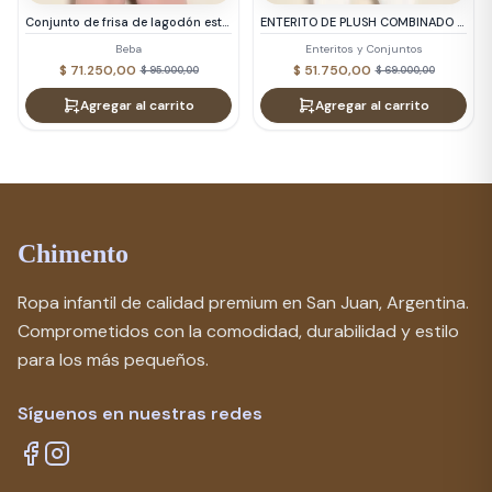
Conjunto de frisa de lagodón estampado Oso Simón Articulo: 46040408
ENTERITO DE PLUSH COMBINADO LIBERTY ART 46021415EP
Beba
Enteritos y Conjuntos
$ 71.250,00
$ 51.750,00
$ 95.000,00
$ 69.000,00
Agregar al carrito
Agregar al carrito
Chimento
Ropa infantil de calidad premium en San Juan, Argentina.
Comprometidos con la comodidad, durabilidad y estilo
para los más pequeños.
Síguenos en nuestras redes