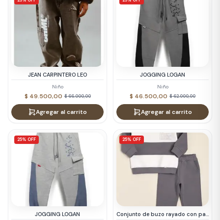
25% OFF
25% OFF
JEAN CARPINTERO LEO
JOGGING LOGAN
Niño
Niño
$ 49.500,00
$ 46.500,00
$ 66.000,00
$ 62.000,00
Agregar al carrito
Agregar al carrito
25% OFF
25% OFF
JOGGING LOGAN
Conjunto de buzo rayado con pantalón de frisa de algodón Giovanni Articulo: 46048930E